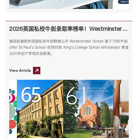
2026英国私校牛剑录取率榜单！Westminster 75枚、St Paul’s 65枚、KCS Wimbledon 61枚
据目前最新的英国私校牛剑数据公开 Westminster School 拿下75枚牛剑
offer St Paul's School 收获65枚 King's College School Wimbledon 更是
以61枚创下学校历史新高。
View Article