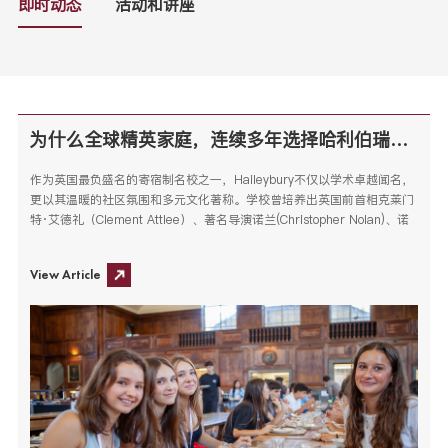
即时动态
活动和讲座
为什么全球精英家庭，连续多年选择哈利伯瑞（Haileybury）的夏天？
作为英国最负盛名的寄宿制名校之一，Haileybury不仅以学术卓越闻名，
更以其温暖的社区氛围和多元文化著称。学校曾培养出英国前首相克莱门
特·艾德礼（Clement Attlee）、著名导演诺兰(Christopher Nolan)、诺
贝尔文学奖得主鲁德亚德·吉卜林（Rudyard Kipling）等无数精英。
View Article