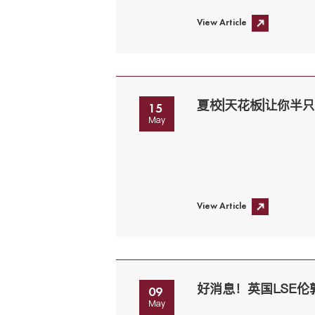
View Article
夏校|天花板|让你半
15
May
View Article
09
May