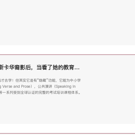
刷屏！史上第一位奥斯卡华裔影后，当看了她的教育背景后...
路才去学！但其实它是有“隐藏”功能，它能为中小学
erse and Prose），公共演讲（Speaking in
ing）等一系列受到全球认证的完整的考试培训课程体系。