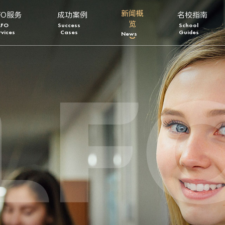
新闻概
FO服务
成功案例
名校指南
览
LFO
Success
School
rvices
Cases
Guides
News