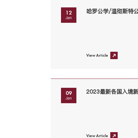
12
Jan
View Article
2023最新各国入境
09
Jan
View Article