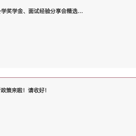
哈罗公学/温彻斯特公学奖学金、面试经验分享会精选知识点，一定要收藏起来！
新政策来啦！请收好！