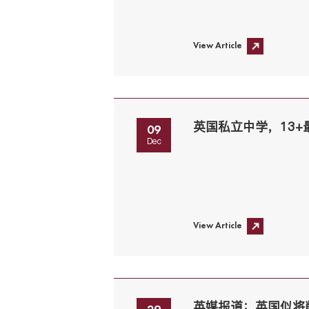
View Article
09
Dec
View Article