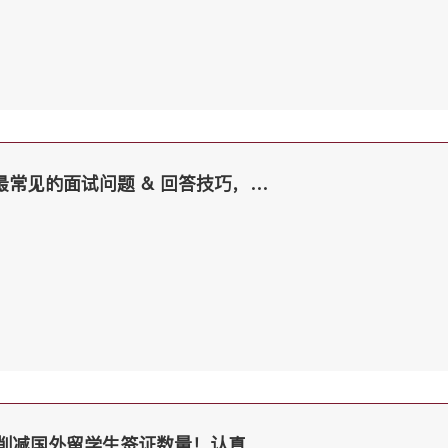
英国私立中学，13+最常见的面试问题 & 回答技巧，必须收藏！
英媒报道：英国似将削减国外留学生签证数量！认真的吗？PSW还会持续吗？