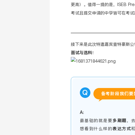
更高）。值得一提的是，ISEB Pre
考试且提交申请的中学皆可在考试
接下来是此次特邀嘉宾查特豪斯公学
面试与选科
！
Q
备考阶段我们要
A:
最基础的就是要
多刷题
，
想看到什么样的
表达
方式