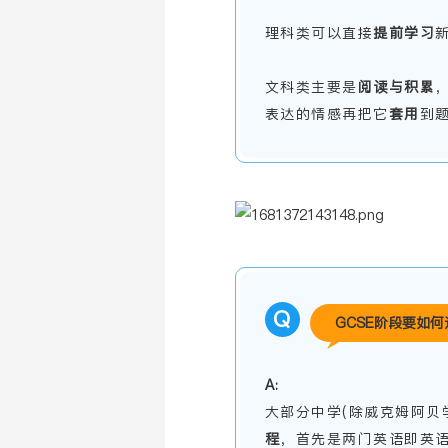
理科类可以直接
提
前学
习
文科类主要是
阅读与积累
表达的情感再把它
套
用
到
Q
GCSE阶段要如何
A:
大部分中学(除威克姆阿贝
程
，首先是两门英语即英语