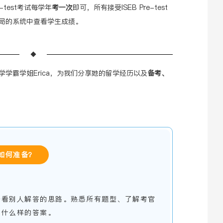
-test考试每学年
考一次
即可，所有接受ISEB Pre-test
局的系统中查看学生成绩。
◆
学霸学姐Erica，为我们分享她的留学经历以及
备考、
如何准备？
去看别人解答的思路。熟悉所有题型、了解考官
和什么样的答案。