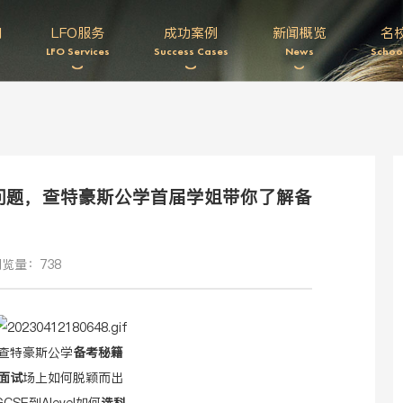
们
LFO服务
成功案例
新闻概览
名
LFO Services
Success Cases
News
Schoo
问题，查特豪斯公学首届学姐带你了解备
览量：738
查特豪斯公学
备考秘籍
面试
场上如何脱颖而出