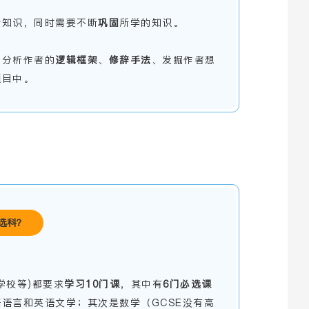
新知识，同时需要不断
巩固
所学的知识。
，分析作者的
逻辑框架
、
修辞
手法
、发掘作者想
题目中。
选科
？
学校等)都要求
学习
10门课
，其中有
6
门
必选
课
语言和英语文学；其次是数学（GCSE没有高