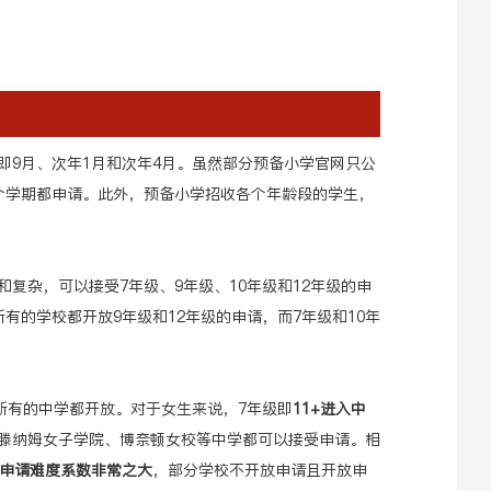
即9月、次年1月和次年4月。虽然部分预备小学官网只公
个学期都申请。此外，预备小学招收各个年龄段的学生，
复杂，可以接受7年级、9年级、10年级和12年级的申
有的学校都开放9年级和12年级的申请，而7年级和10年
所有的中学都开放。对于女生来说，7年级即
11+进入中
滕纳姆女子学院、博奈顿女校等中学都可以接受申请。相
的申请难度系数非常之大
，部分学校不开放申请且开放申