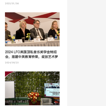
2025/01/06
2024 LFO英国顶私音乐奖学金特招
会，搭建中英教育桥梁，绽放艺术梦
想之花！
2024/09/25