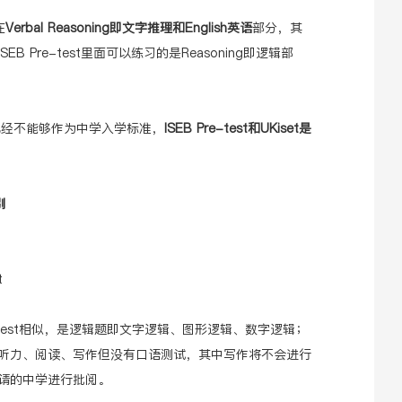
在
Verbal Reasoning即文字推理和English英语
部分，其
 Pre-test里面可以练习的是Reasoning即逻辑部
4已经不能够作为中学入学标准，
ISEB Pre-test和UKiset是
别
t
Pre-test相似，是逻辑题即文字逻辑、图形逻辑、数字逻辑；
听力、阅读、写作但没有口语测试，其中写作将不会进行
请的中学进行批阅。