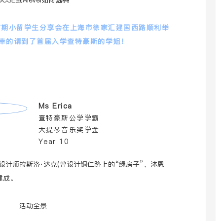
GCSE到Alevel如何
选科
FO首期小留学生分享会在上海市徐家汇建国西路顺利举
幸的请到了首届入学查特豪斯的学姐！
Ms Erica
查特豪斯公学学霸
大提琴音乐奖学金
Year 10
计师拉斯洛·达克(曾设计铜仁路上的“绿房子”、沐恩
建成。
活动全景