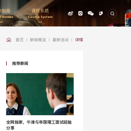
校指南
课程系统
l Guides
Course System
首页
新闻概览
最新活动
详情
推荐新闻
全网独家，牛津与帝国理工面试经验
分享