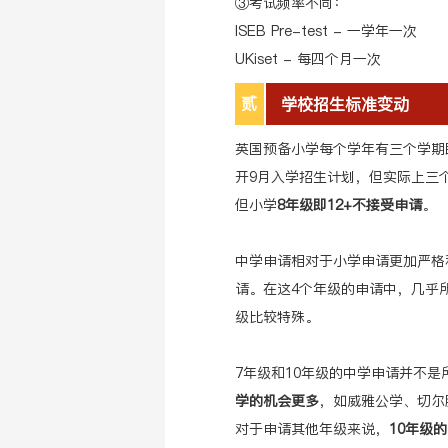
③考试频率不同：
ISEB Pre-test - 一学年一次
UKiset - 每四个月一次
贰
学校招生标准变动
英国预备小学每个学年有三个学期
开9月入学招生计划，但实际上三
但小学
8年级即12+不接受申请
。
中学申请相对于小学申请更加严格和
请。在这4个年级的申请中，几乎所
级比较特殊。
7年级和10年级的中学申请并不是
学的机会更多
，如威雅公学、切尔
对于申请其他年级来说，
10年级