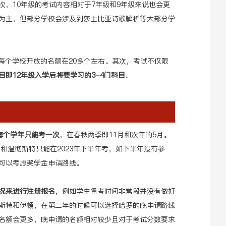
次，10年级的考试内容相对于7年级和9年级来说也会更
为主，但部分学校会涉及到莎士比亚诗歌解析等大部分学
，每个学校开放的名额在20多个左右。其次，考试不仅限
目即
12年级入学后将要学习的3-4门科目
。
t考试每个学年只能考一次
，在春秋两季即11月和次年的5月。
顿和温彻斯特只能在2023年下半年考，如下半年没有参
可以考虑奖学金申请路线。
况来进行注册报名
，例如学生备考时间非常段并没有做好
斯特和伊顿，在第二年的时候可以选择哈罗的晚申请路线
名额会更多，晚申请的名额相对较少且对于考试分数要求