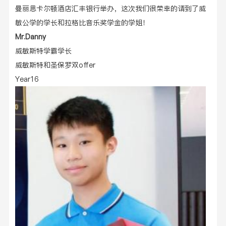
曼丽思卡尔顿酒店汇丰银行举办
，这次我们很荣幸的请到了
威
敏公学的学长和拉格比音乐奖学金的学姐
！
Mr.Danny
威敏斯特学霸学长
威敏斯特和圣保罗双
offer
Year16