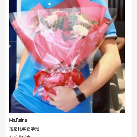
Ms
.Raina
拉格比
学霸学姐