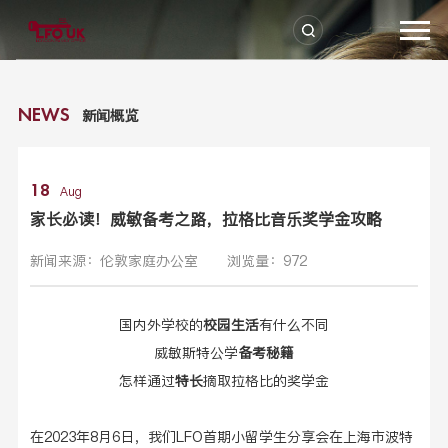
新闻概览
NEWS
18
Aug
家长必读！威敏备考之路，拉格比音乐奖学金攻略
新闻来源：伦敦家庭办公室
浏览量：972
国内外学校的
校园生活
有什么不同
威敏斯特公学
备考秘籍
怎样通过
特长
摘取拉格比的奖学金
在
2023
年
8
月
6
日，我们
LFO
首期小留学生分享会在上海市
波特