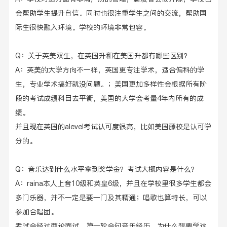
会帮助学生提升自信。同时也很注重学生之间的交流，帮助国
际生很快融入环境。学校的环境非常包容。
Q：关于英美双生，在英国升和在美国升都有哪些区别？
A：英美的大学方向不一样，英国更专注学术，适合偏科的学
生，专业学术搞好就没问题。；美国更加多样性会根据所有阶
段的考试成绩科目去平衡，美国的大学会考量4年内所有的成
绩。
并且现在英国的
alevel考试认可度很高，比如美国藤校是认可学
分的。
Q：音乐达到什么水平拿到奖学金？考试大概内容是什么？
A：raina本人上音10级和英皇6级，并且在学校里很多学生都会
多门乐器，并不一定是要一门及其精通；唱歌也算特长，可以
参加合唱团。
考试会经过两论面试，第一轮会问音乐经历，为什么想要学这