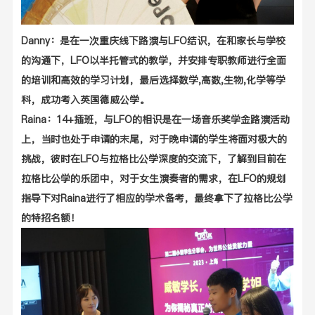
Danny：
是在一次重庆线下路演与
LFO结识，在和家长与学校
的沟通下，
LFO以半托管式的教学，并安排专职教师进行全面
的培训和高效的学习计划，
最后选择数学
,高数,生物,化学等学
科，
成功考入英国德威公学。
Raina：14+插班，
与
LFO的相识是在一
场音乐奖学金路演活动
上，当时也处于申请的末尾，对于晚申请的学生将面对极大的
挑战，彼时在LFO与拉格比公学深度的交流下，了解到目前在
拉格比公学的乐团中，对于女生演奏者的需求，在LFO的规划
指导下对Raina进行了相应的学术备考，最终拿下了拉格比公学
的特招名额！