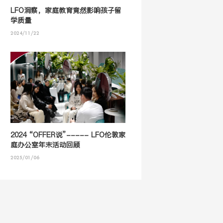
LFO洞察，家庭教育竟然影响孩子留
学质量
2024/11/22
2024 “OFFER说”----- LFO伦敦家
庭办公室年末活动回顾
2025/01/06