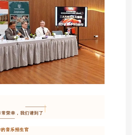
非常荣幸，我们请到了
e公学的音乐招生官