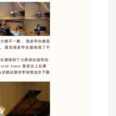
力都不一般， 很多学生都是
， 甚至很多学生都表现了不
学生都得到了大师亲自指导的
id Jones 曾多次上台
亲
会后都反馈非常珍惜这次千载