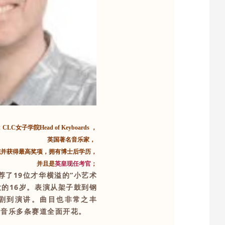
s：CLC女子学院Head of Keyboards ，
英国著名音
乐家，
院并获得最高奖项，拥有博士后学历，
并且是
英皇现任考官
；
荐了19位才华横溢的“小艺术
大的16岁。表演从架子鼓到钢
剧到演讲。曲目也非常之丰
代音乐多条赛道全面开花。