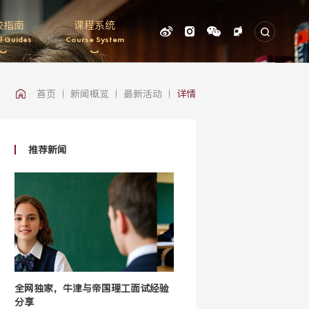
校指南
课程系统
l Guides
Course System
首页
新闻概览
最新活动
详情
推荐新闻
全网独家，牛津与帝国理工面试经验
分享