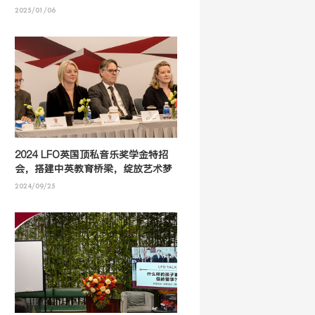
2025/01/06
2024 LFO英国顶私音乐奖学金特招
会，搭建中英教育桥梁，绽放艺术梦
想之花！
2024/09/25