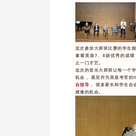
这次参加大师班比赛的学生能
拿着英皇7、8级优秀的成绩
止一门才艺。
这次的音乐大师班让每一个
机会， 甚至作为英皇考官的Dav
自指导
， 很多家长和学生在
难逢的机会。