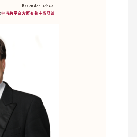
Benenden school，
生
申请奖学金方面有着丰富经验
；
官