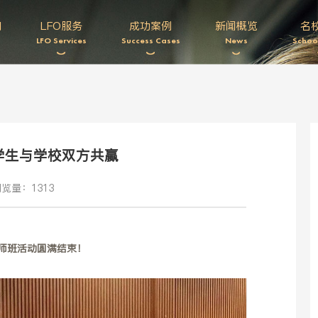
们
LFO服务
成功案例
新闻概览
名
LFO Services
Success Cases
News
Schoo
学生与学校双方共赢
览量：1313
大师班活动圆满结束！