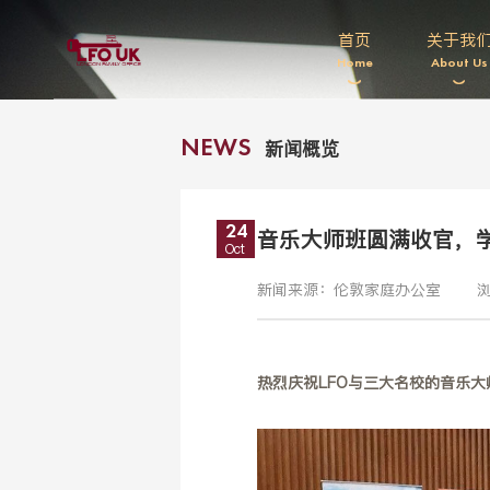
首页
关于我
Home
About Us
新闻概览
NEWS
24
音乐大师班圆满收官，
Oct
新闻来源：伦敦家庭办公室
浏
热烈庆祝LFO与三大名校的音乐