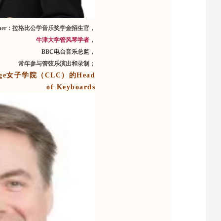
 Tanner：拉格比公学音乐奖学金招生官，
牛津大学管风琴学者
，
BBC电台音乐总监，
常年参与管弦乐演出和录制；
ollege女子学院（CLC）的Head
of Keyboards