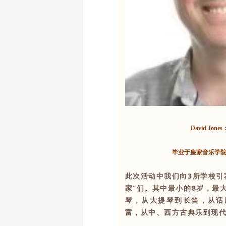
David Jone
毕业于皇家音乐学
此次活动中我们向3所学校引
家”们。其中最小的8岁，最
琴，从大提琴到长笛，从话
富，从中、西方古典乐到现