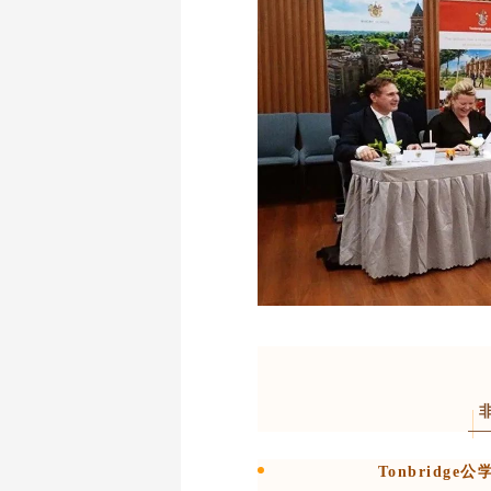
Tonbridg