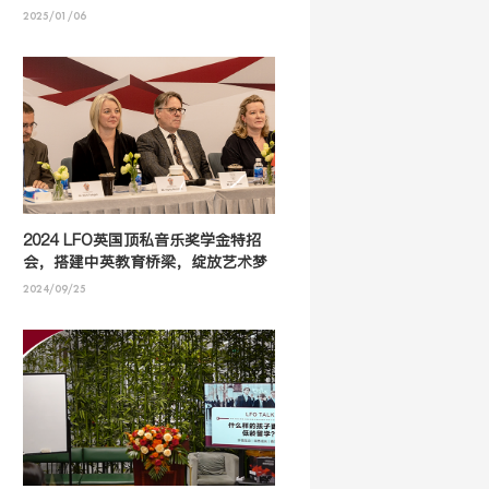
2025/01/06
2024 LFO英国顶私音乐奖学金特招
会，搭建中英教育桥梁，绽放艺术梦
想之花！
2024/09/25