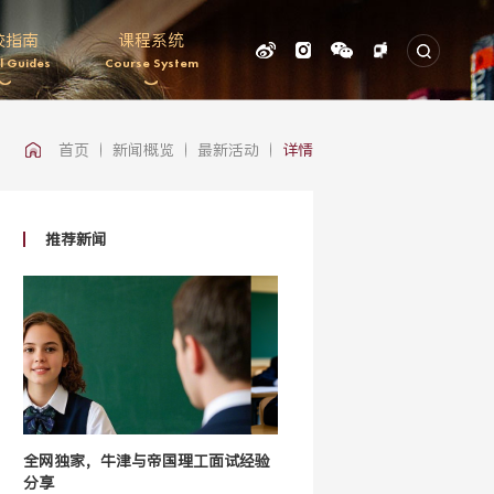
校指南
课程系统
l Guides
Course System
首页
新闻概览
最新活动
详情
推荐新闻
全网独家，牛津与帝国理工面试经验
分享