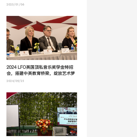
2025/01/06
2024 LFO英国顶私音乐奖学金特招
会，搭建中英教育桥梁，绽放艺术梦
想之花！
2024/09/25