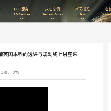
们
LFO服务
成功案例
新闻概览
名
LFO Services
Success Cases
News
Schoo
生申请英国本科的选课与规划线上讲座来
览量：1279