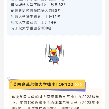
曼彻斯特大学下降4名，跌到
32
名
伦敦政治经济学院进入前
50
名
利兹大学进步明显，上升
11
名
杜伦大学最励志，上升
14
名
诺丁汉大学重回前
100
名
英国谢菲尔德大学掉出TOP100
这次英国大学的排名可谓是看点不小！在2023榜单
中，在前100边缘徘徊的谢菲尔德大学（2023年排
名96），今年直接跌出前百，排在104名。