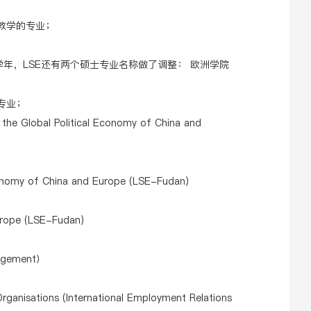
合教学的专业；
2/23学年，LSE还有两个硕士专业名称做了调整： 欧洲学院
位专业；
he Global Political Economy of China and
conomy of China and Europe (LSE-Fudan)
Europe (LSE-Fudan)
agement）
ganisations (International Employment Relations