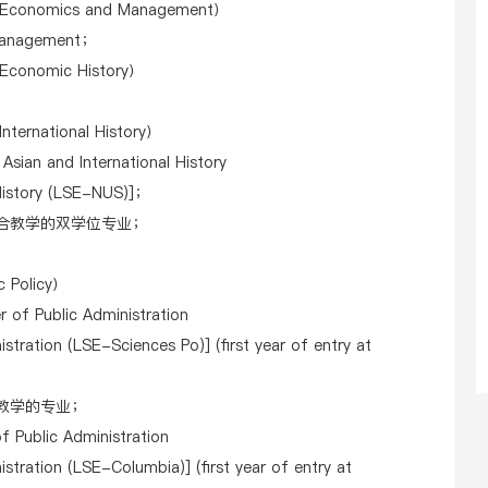
conomics and Management）
 Management；
conomic History）
rnational History）
sian and International History
 History (LSE-NUS)]；
联合教学的双学位专业；
c Policy）
 of Public Administration
stration (LSE-Sciences Po)] (first year of entry at
合教学的专业；
 Public Administration
stration (LSE-Columbia)] (first year of entry at