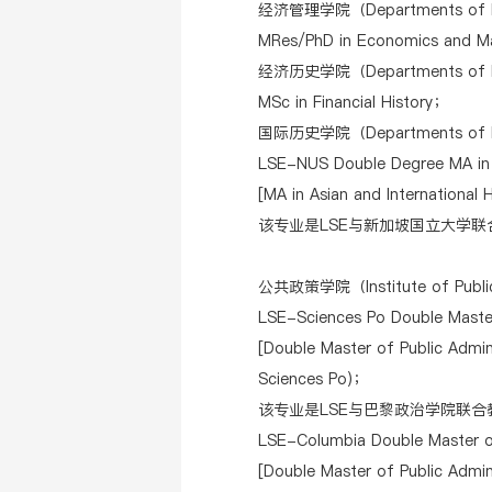
经济管理学院（Departments of E
MRes/PhD in Economics and
经济历史学院（Departments of E
MSc in Financial History；
国际历史学院（Departments of Inte
LSE-NUS Double Degree MA in A
[MA in Asian and International
该专业是LSE与新加坡国立大学
公共政策学院（Institute of Publi
LSE-Sciences Po Double Master
[Double Master of Public Admini
Sciences Po)；
该专业是LSE与巴黎政治学院联
LSE-Columbia Double Master of
[Double Master of Public Admini