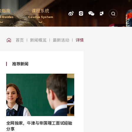
校指南
课程系统
l Guides
Course System
首页
新闻概览
最新活动
详情
推荐新闻
全网独家，牛津与帝国理工面试经验
分享