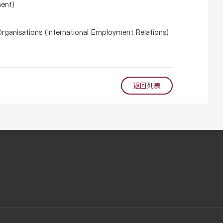
ment)
ganisations (International Employment Relations)
返回列表