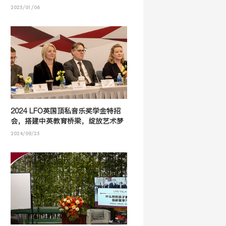
2025/01/06
2024 LFO英国顶私音乐奖学金特招
会，搭建中英教育桥梁，绽放艺术梦
想之花！
2024/09/25