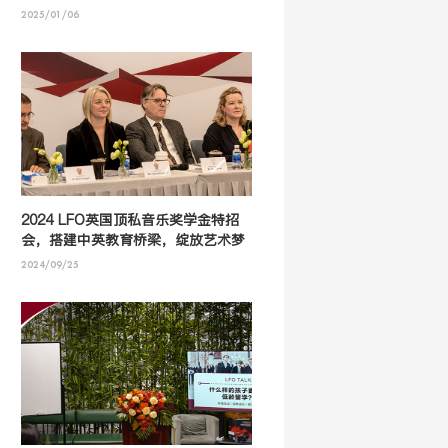
2025/01/06
2024 LFO英国顶私音乐奖学金特招
会，搭建中英教育桥梁，绽放艺术梦
想之花！
2024/09/25