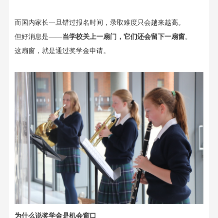
而国内家长一旦错过
报名时间
，录取难度只会越来越高。
但好消息是
——
当学校关上一扇门，它们还会留下一扇窗
。
这扇窗，就是
通过
奖学金
申请
。
为什么
说
奖学金是机会窗口