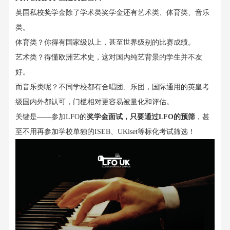
英国私校奖学金
除了学术类奖学金还有
艺术类、体育类、音乐
类。
体育类？你得有
国家
级以上，甚至
世界
级别的比赛成绩。
艺术类？得懂欧洲艺术史，这对国内纯艺背景的学生并不友
好。
而音乐类呢？不同学校都有合唱团、乐团，国际通用的英皇考
级国内外都认可，门槛相对更容易被量化和评估。
关键是
——
参加
LFO
的
奖学金面试
，
只要
通过
LFO
的预筛
，甚
至不用再参加
学校单独的ISEB
、
UKiset
等标化考试
筛选
！