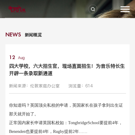
新闻概览
NEWS
12
Aug
四大学校，六大招生官，现场直面招生！为音乐特长生
开辟一条录取新通道
新闻来源：伦敦家庭办公室
浏览量：614
你知道吗？英国顶尖私校的申请，英国家长在孩子拿到出生证
那天就开始了。
正常国内家长申请英国私校如：Tongbridge
School
要
提前
4
年，
Benenden
也要
提前
4
年，
Rugby
提前
2
年
……