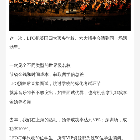
这一次，
LFO
把英国四大顶尖学校、六大招生会请到同一场活
动里。
一次见全不同类型的世界级名校
节省金钱和时间成本
，获取留学信息差
LFO
预筛后直接面试，跳过学校的标化考试环节
就算音乐特长不够突出，
如果面试优异，
也有机会拿到非奖学
金预录
名额
去年，我们在上海的活动，预录成功率
达到50%
；深圳场，成
功率
100%
。
LFO
每年只收
50
位学生，所有
VIP
资源都
为
这
50
位
学生
倾斜。