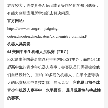
难度较大，需要具备A-level或者等同的化学知识储备，
有能力创新应用所学知识去解决问题。
官方网站:
https://www.rsc.org/campaigning-
outreach/outreach/educators/uk-chemistry-olympiad/
机器人类竞赛
04 美国中学生机器人挑战赛（FRC）
FRC是由美国著名非盈利性机构FIRST主办，面向
14-18
岁高中生
的青少年机器人赛事，参赛队员们需要操控他
们自己设计的、 重约100多磅的机器人，在半个篮球场
大的比赛场地中竞技对抗、展示风采，
它也是目前全球
青少年机器人赛事中，水平最高、 最具观赏性与挑战性
的赛事。