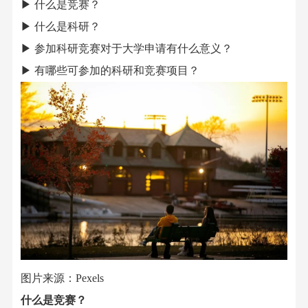
▶ 什么是竞赛？
▶ 什么是科研？
▶ 参加科研竞赛对于大学申请有什么意义？
▶ 有哪些可参加的科研和竞赛项目？
图片来源：Pexels
什么是竞赛？