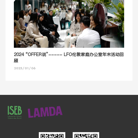
2024 “OFFER说”----- LFO伦敦家庭办公室年末活动回
顾
2025/01/06