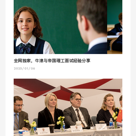
全网独家，牛津与帝国理工面试经验分享
2025/01/06