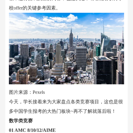
校offer的关键参考因素。
图片来源：Pexels
今天，学长接着来为大家盘点各类竞赛项目，这也是很
多中国学生报考的大热门板块~再不了解就落后啦！
数学类竞赛
01 AMC 8/10/12/AIME