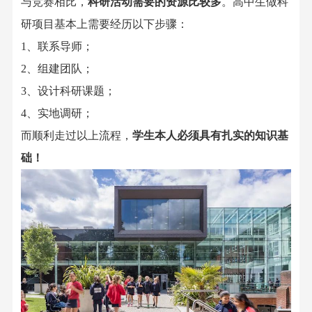
与竞赛相比，
科研活动需要的资源比较多
。高中生做科
研项目基本上需要经历以下步骤：
1、联系导师；
2、组建团队；
3、设计科研课题；
4、实地调研；
而顺利走过以上流程，
学生本人必须具有扎实的知识基
础！