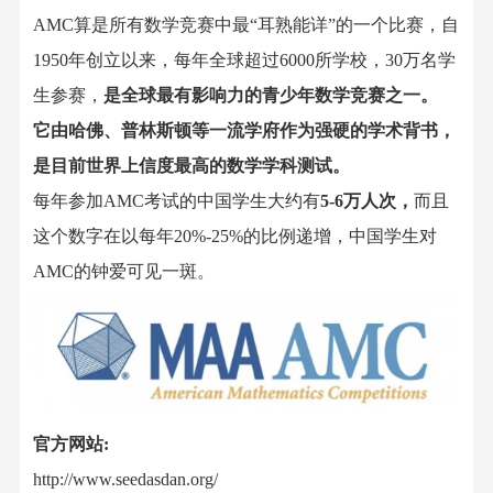
AMC算是所有数学竞赛中最“耳熟能详”的一个比赛，自
1950年创立以来，每年全球超过6000所学校，30万名学
生参赛，
是全球最有影响力的青少年数学竞赛之一。
它由哈佛、普林斯顿等一流学府作为强硬的学术背书，
是目前世界上信度最高的数学学科测试。
每年参加AMC考试的中国学生大约有
5-6万人次，
而且
这个数字在以每年20%-25%的比例递增，中国学生对
AMC的钟爱可见一斑。
官方网站:
http://www.seedasdan.org/