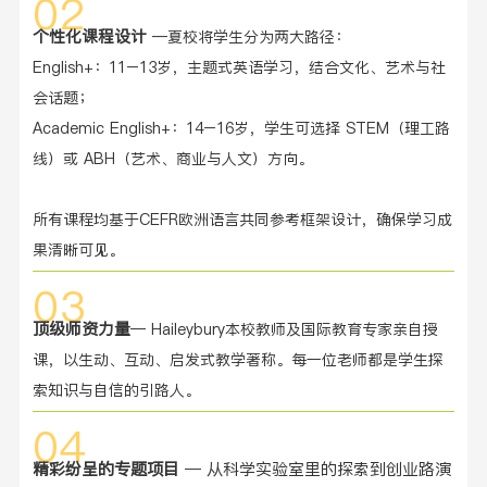
02
个性化课程设计
—夏校将学生分为两大路径：
English+：11–13岁，主题式英语学习，结合文化、艺术与社
会话题；
Academic English+：14–16岁，学生可选择 STEM（理工路
线）或 ABH（艺术、商业与人文）方向。
所有课程均基于CEFR欧洲语言共同参考框架设计，确保学习成
果清晰可见。
03
顶级师资力量
— Haileybury本校教师及国际教育专家亲自授
课，以生动、互动、启发式教学著称。每一位老师都是学生探
索知识与自信的引路人。
04
精彩纷呈的专题项目
— 从科学实验室里的探索到创业路演