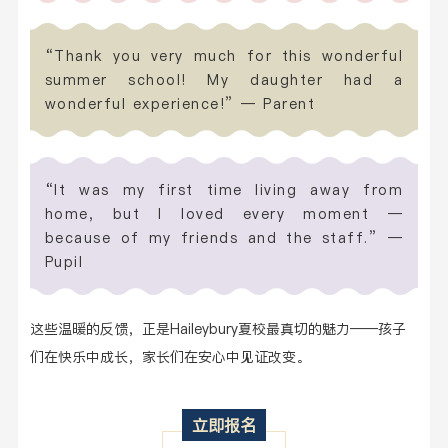
“Thank you very much for this wonderful
summer school! My daughter had a
wonderful experience!” — Parent
“It was my first time living away from
home, but I loved every moment —
because of my friends and the staff.” —
Pupil
这些温暖的反馈，正是Haileybury夏校最真切的魅力——孩子
们在快乐中成长，家长们在安心中见证改变。
立即报名