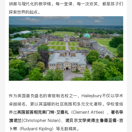
拱廊与现代化的教学楼。每一堂课、每一次欢笑，都是孩子们
探索世界的起点。
作为英国最负盛名的寄宿制名校之一，Haileybury不仅以学术
卓越闻名，更以其温暖的社区氛围和多元文化著称。学校曾培
养出
英国前首相克莱门特·艾德礼
（Clement Attlee）、
著名导
演
诺兰
(Christopher Nolan)、
诺贝尔文学奖得主鲁德亚德·吉
卜林
（Rudyard Kipling）等无数精英。